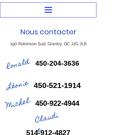
Nous contacter
190 Robinson Sud, Granby, QC J2G 7L8
Ronald
450-204-3636
Léonie
450-521-1914
Michel
450-922-4944
C
l
a
u
di
e
514-912-4827